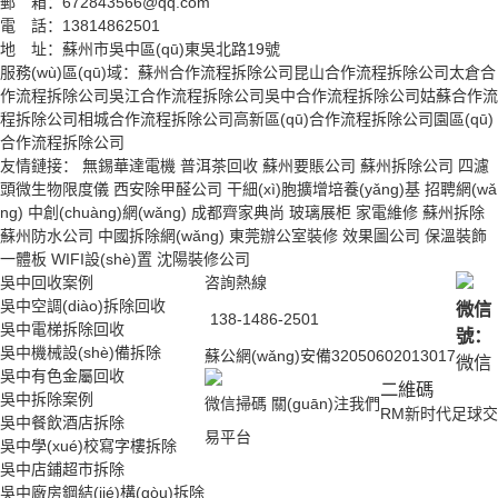
郵 箱：672843566@qq.com
電 話：13814862501
地 址：蘇州市吳中區(qū)東吳北路19號
服務(wù)區(qū)域：
蘇州合作流程拆除公司
昆山合作流程拆除公司
太倉合
作流程拆除公司
吳江合作流程拆除公司
吳中合作流程拆除公司
姑蘇合作流
程拆除公司
相城合作流程拆除公司
高新區(qū)合作流程拆除公司
園區(qū)
合作流程拆除公司
友情鏈接：
無錫華達電機
普洱茶回收
蘇州要賬公司
蘇州拆除公司
四濾
頭微生物限度儀
西安除甲醛公司
干細(xì)胞擴增培養(yǎng)基
招聘網(wǎ
ng)
中創(chuàng)網(wǎng)
成都齊家典尚
玻璃展柜
家電維修
蘇州拆除
蘇州防水公司
中國拆除網(wǎng)
東莞辦公室裝修
效果圖公司
保溫裝飾
一體板
WIFI設(shè)置
沈陽裝修公司
吳中回收案例
咨詢熱線
吳中空調(diào)拆除回收
微信
138-1486-2501
吳中電梯拆除回收
號：
吳中機械設(shè)備拆除
蘇公網(wǎng)安備32050602013017
微信
吳中有色金屬回收
二維碼
吳中拆除案例
微信掃碼 關(guān)注我們
RM新时代足球交
吳中餐飲酒店拆除
易平台
吳中學(xué)校寫字樓拆除
吳中店鋪超市拆除
吳中廠房鋼結(jié)構(gòu)拆除