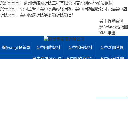
您好，蘇州伊諾爾拆除工程有限公司官方網(wǎng)站歡迎
您！公司主營：吳中專業(yè)拆除，吳中拆除回收公司，酒吳中店
拆除，吳中廠房拆除等多項拆除項目!
吳中拆除案例
網(wǎng)站地圖
XML地圖
網(wǎng)站首頁
吳中回收案例
吳中拆除案例
吳中新聞資訊
吳中空調(diào)拆
吳中餐飲酒店拆
吳中公司新聞
除回收
除
吳中行業(yè)動態
吳中電梯拆除回
吳中學(xué)校寫
(tài)
收
字樓拆除
吳中拆除百科
吳中機械設(shè)
吳中店鋪超市拆
吳中設(shè)備展
備拆除
除
示
吳中有色金屬回
吳中廠房鋼結(jié)
吳中拆除運輸設(s