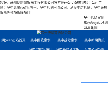
您好，蘇州伊諾爾拆除工程有限公司官方網(wǎng)站歡迎您！公司主
營：吳中專業(yè)拆除，吳中拆除回收公司，酒吳中店拆除，吳中廠房
拆除等多項拆除項目!
吳中拆除案例
網(wǎng)站地圖
XML地圖
網(wǎng)站首頁
吳中回收案例
吳中拆除案例
吳中新聞資訊
吳中空調拆除回
吳中餐飲酒店拆
吳中公司新聞
收
除
吳中行業(yè)動態
吳中電梯拆除回
吳中學校寫字樓
(tài)
收
拆除
吳中拆除百科
吳中機械設備拆
吳中店鋪超市拆
吳中設備展示
除
除
吳中拆除運輸設
吳中有色金屬回
吳中廠房鋼結構
備