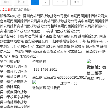
1
首頁
上一頁
2
下一頁
尾頁
共
2
頁
18
條數(shù)據(jù)
服務區(qū)域：
蘇州商場門面拆除拆除公司
昆山商場門面拆除拆除公司
太
倉商場門面拆除拆除公司
吳江商場門面拆除拆除公司
吳中商場門面拆除拆
除公司
姑蘇商場門面拆除拆除公司
相城商場門面拆除拆除公司
高新區(qū)
商場門面拆除拆除公司
園區(qū)商場門面拆除拆除公司
友情鏈接：
無錫華達電機
普洱茶回收
蘇州要賬公司
蘇州拆除公司
四濾
頭微生物限度儀
西安除甲醛公司
干細胞擴增培養(yǎng)基
招聘網(wǎng)
中創(chuàng)網(wǎng)
成都齊家典尚
玻璃展柜
家電維修
蘇州拆除
蘇州
防水公司
中國拆除網(wǎng)
東莞辦公室裝修
效果圖公司
保溫裝飾一體
板
WIFI設置
沈陽裝修公司
吳中回收案例
咨詢熱線
吳中空調拆除回收
微信號：
微
138-1486-2501
吳中電梯拆除回收
信二維碼
吳中機械設備拆除
蘇公網(wǎng)安備32050602013017
RM新时代足
吳中有色金屬回收
球交易平台
吳中拆除案例
微信掃碼 關注我們
吳中餐飲酒店拆除
吳中學校寫字樓拆除
吳中店鋪超市拆除
吳中廠房鋼結構拆除