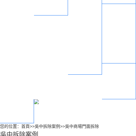
收
拆除
吳中關于我們
吳中商場門面拆
吳中企業(yè)文化
除
吳中榮譽資質
吳中酒吧KTV拆除
吳中合作商家
吳中賓館展廳拆
吳中施工方案
除
吳中服務支持
吳中合作流程
吳中售后服務
吳中聯(lián)系我
們
您的位置：
首頁
>>
吳中拆除案例
>>
吳中商場門面拆除
吳中拆除案例