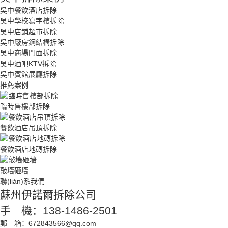
吳中餐飲酒店拆除
吳中學校寫字樓拆除
吳中店鋪超市拆除
吳中廠房鋼結構拆除
吳中商場門面拆除
吳中酒吧KTV拆除
吳中賓館展廳拆除
推薦案例
臨時售樓部拆除
餐飲酒店吊頂拆除
餐飲酒店地磚拆除
敲墻砸墻
聯(lián)系我們
蘇州伊諾爾拆除公司
手 機：138-1486-2501
郵 箱：672843566@qq.com