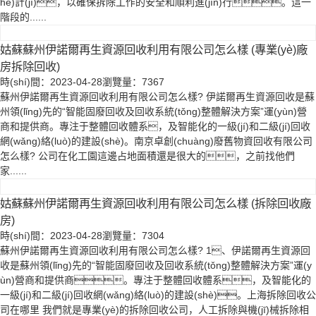
hè)計(jì)，以確保拆除工作的安全和順利進(jìn)行。這一
階段的......
姑蘇蘇州伊諾爾再生資源回收利用有限公司怎么樣 (專業(yè)廠
房拆除回收)
時(shí)間：2023-04-28
瀏覽量：7367
蘇州伊諾爾再生資源回收利用有限公司怎么樣? 伊諾爾再生資源回收是蘇
州領(lǐng)先的“智能固廢回收及回收系統(tǒng)整體解決方案”運(yùn)營
商和提供商。專注于整體回收體系，及智能化的一級(jí)和二級(jí)回收
網(wǎng)絡(luò)的建設(shè)。南京卓創(chuàng)廢舊物資回收有限公司
怎么樣? 公司在化工園這邊占地面積還是很大的，之前找他們
家......
姑蘇蘇州伊諾爾再生資源回收利用有限公司怎么樣 (拆除回收廠
房)
時(shí)間：2023-04-28
瀏覽量：7304
蘇州伊諾爾再生資源回收利用有限公司怎么樣? 1、伊諾爾再生資源回
收是蘇州領(lǐng)先的“智能固廢回收及回收系統(tǒng)整體解決方案”運(y
ùn)營商和提供商。專注于整體回收體系，及智能化的
一級(jí)和二級(jí)回收網(wǎng)絡(luò)的建設(shè)。上海拆除回收公
司在哪里 我們就是專業(yè)的拆除回收公司，人工拆除與機(jī)械拆除相