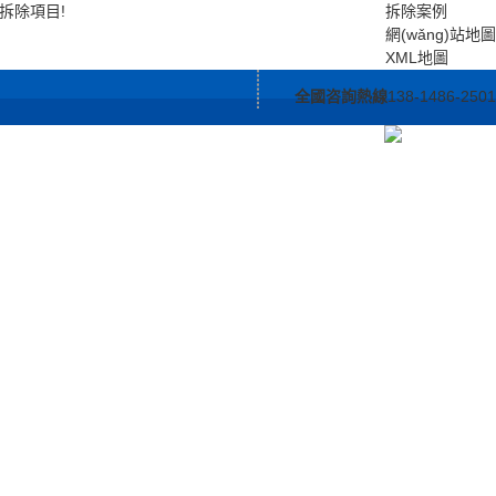
拆除項目!
拆除案例
網(wǎng)站地圖
XML地圖
全國咨詢熱線
138-1486-2501
)于我們
服務(wù)支持
聯(lián)系我們
)文化
合作流程
hì)
售后服務(wù)
家
案