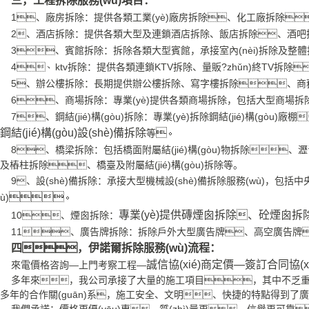
三，工程拆除服務(wù)項目：
1、廠房拆除：提供各類工業(yè)廠房拆除、化工廠拆除
2、酒店拆除：提供各類大型及連鎖酒店拆除、飯店拆除、酒吧拆
3、賓館拆除：拆除各類大型賓館，承接室內(nèi)拆除及整
4、ktv拆除：提供各類連鎖KTV拆除、量販?zhǔn)終TV拆除
5、辦公樓拆除：長期提供辦公樓拆除、寫字樓拆除、商務(w
6、商場拆除：專業(yè)提供各類商場拆除，包括大型商場拆除
7、鋼結(jié)構(gòu)拆除：專業(yè)拆除鋼結(jié)構(gò
鋼結(jié)構(gòu)設(shè)備拆除
。
等
8、橋梁拆除：包括橋面附屬結(jié)構(gòu)物拆除
及樁柱拆除、橋臺及附屬結(jié)構(gòu)拆除等。
9、設(shè)備拆除：承接大型機械設(shè)備拆除服務(wù)，包
。
ù)
專業(yè)提供
磚
煙囪
拆除
、砼
煙囪
拆
10、煙囪拆除：
11、廣告牌拆除：拆除戶外大型廣告牌、高空廣告牌
四，伊諾爾拆除服務(wù)流程：
誠信協(xié)商定價
—
簽訂
合同協(x
來電價格咨詢—
上門考察工程
—
多年來，我公司承接了大量的施工項目，其中不乏重點
多年的合作關(guān)系，施工安全、文明、快捷的特點得到了廣